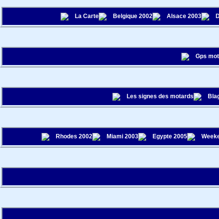
La Carte
Belgique 2002
Alsace 2003
D
Gps mo
Les signes des motards
Bla
Rhodes 2002
Miami 2003
Egypte 2005
Weeke