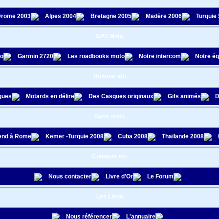
rome 2003
Alpes 2004
Bretagne 2005
Madère 2006
Turquie
GPS Moto
to
Garmin 2720
Les roadbooks moto
Notre intercom
Notre é
Humour etc
gues
Motards en délire
Des Casques originaux
Gifs animés
D
Sans moto
nd à Rome
Kemer -Turquie 2008
Cuba 2008
Thaïlande 2008
Contacts etc
Nous contacter
Livre d'Or
Le Forum
Les Liens
Nous référencer
L'annuaire