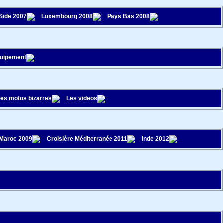
 Side 2007
Luxembourg 2008
Pays Bas 2008
quipement
es motos bizarres
Les videos
Maroc 2009
Croisière Méditerranée 2011
Inde 2012