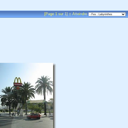
[Page 1 sur 1]
::
Atteindre