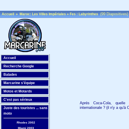
(99 Diapositives)
Accueil
»
Maroc: Les Villes Impériales
»
Fes : Labyrinthes
Accueil
Recherche Google
Balades
Marcarine s'équipe
Motos et Motards
C'est pas sérieux
Aprés Coca-Cola, quelle
internationale ? (il n'y a qu'
Juste des touristes ... sans
moto
Rhodes 2002
Miami 2003