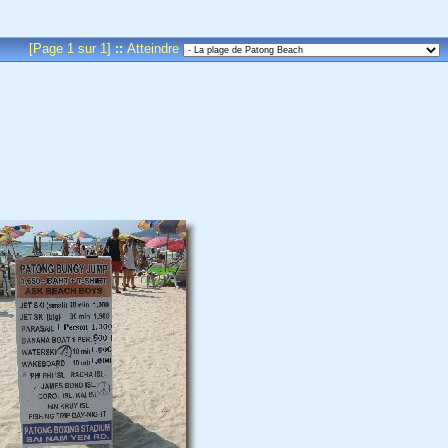
[Page 1 sur 1]
::
Atteindre