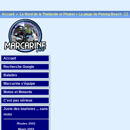
(11 
Accueil
»
Le Nord de la Thailande et Phuket
»
La plage de Patong Beach
Accueil
Recherche Google
Balades
Marcarine s'équipe
Motos et Motards
C'est pas sérieux
Juste des touristes ... sans
moto
Rhodes 2002
Miami 2003