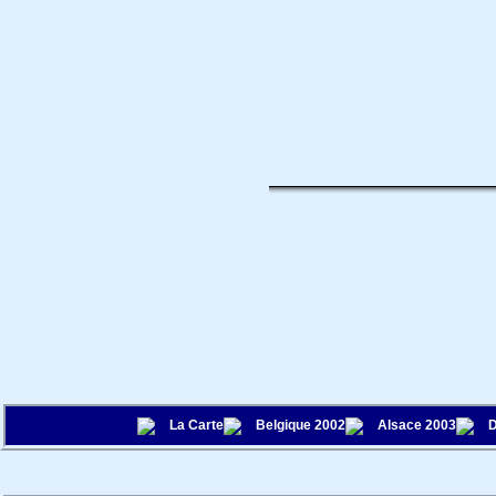
La Carte
Belgique 2002
Alsace 2003
D