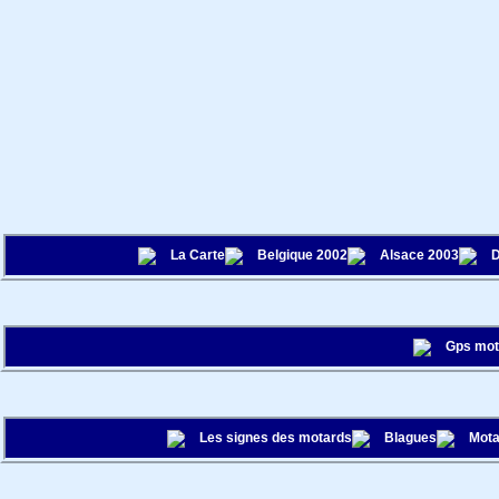
La Carte
Belgique 2002
Alsace 2003
D
Gps mo
Les signes des motards
Blagues
Mota