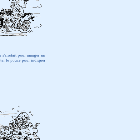
n s'arrétait pour manger un
ter le pouce pour indiquer