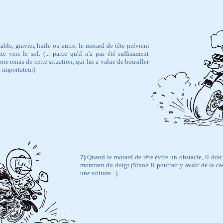
able, gravier, huile ou autre, le motard de tête prévient
e vers le sol. (... parce qu'il n'a pas été suffisament
core remis de cette situation, qui lui a value de bousiller
 importateur)
7)
Quand le motard de tête évite un obstacle, il doit 
montrant du doigt (Sinon il pourrait y avoir de la cass
une voiture...)