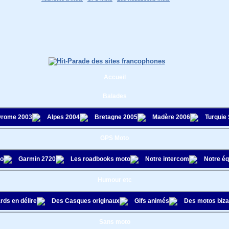
Accueil
Balades
rome 2003
Alpes 2004
Bretagne 2005
Madère 2006
Turquie
GPS Moto
to
Garmin 2720
Les roadbooks moto
Notre intercom
Notre é
Humour etc
rds en délire
Des Casques originaux
Gifs animés
Des motos biza
Sans moto