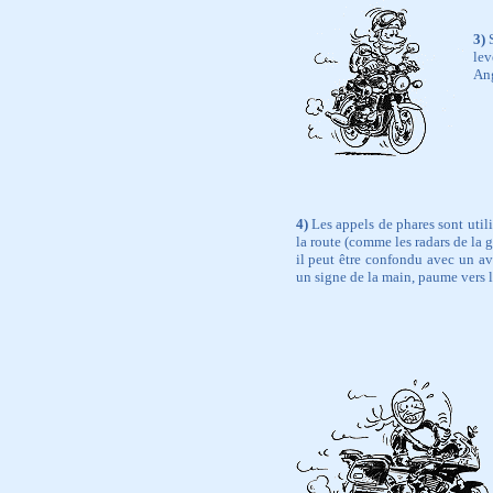
3)
S
lev
Ang
4)
Les appels de phares sont util
la route (comme les radars de la g
il peut être confondu avec un ave
un signe de la main, paume vers le