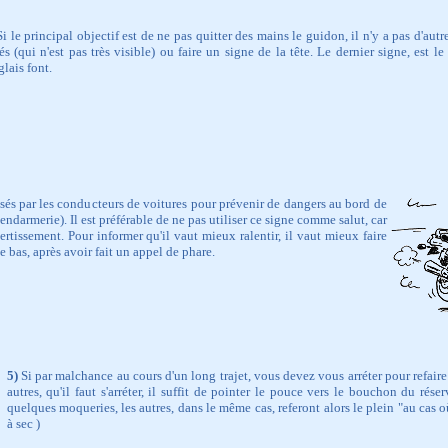
i le principal objectif est de ne pas quitter des mains le guidon, il n'y a pas d'aut
és (qui n'est pas très visible) ou faire un signe de la tête. Le dernier signe, est le
lais font.
isés par les conducteurs de voitures pour prévenir de dangers au bord de
endarmerie). Il est préférable de ne pas utiliser ce signe comme salut, car
rtissement. Pour informer qu'il vaut mieux ralentir, il vaut mieux faire
 bas, après avoir fait un appel de phare.
5)
Si par malchance au cours d'un long trajet, vous devez vous arréter pour refaire
autres, qu'il faut s'arréter, il suffit de pointer le pouce vers le bouchon du rése
quelques moqueries, les autres, dans le même cas, referont alors le plein "au cas où
à sec )