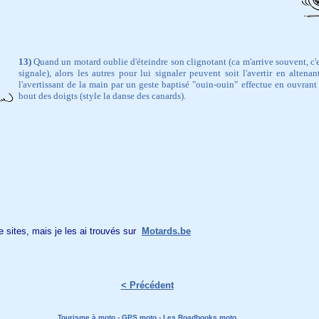
13)
Quand un motard oublie d'éteindre son clignotant (ca m'arrive souvent, c'e
signale), alors les autres pour lui signaler peuvent soit l'avertir en altenan
l'avertissant de la main par un geste baptisé "ouin-ouin" effectue en ouvrant
bout des doigts (style la danse des canards).
e sites, mais je les ai trouvés sur
Motards.be
< Précédent
Tourisme à moto
-
GPS moto
-
Les Roadbooks moto