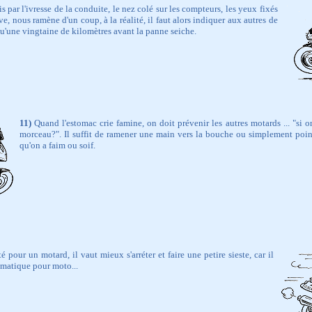
ris par l'ivresse de la conduite, le nez colé sur les compteurs, les yeux fixés
erve, nous ramène d'un coup, à la réalité, il faut alors indiquer aux autres de
 qu'une vingtaine de kilomètres avant la panne seiche.
11)
Quand l'estomac crie famine, on doit prévenir les autres motards ... "si o
morceau?". Il suffit de ramener une main vers la bouche ou simplement poin
qu'on a faim ou soif.
 pour un motard, il vaut mieux s'arréter et faire une petire sieste, car il
omatique pour moto...