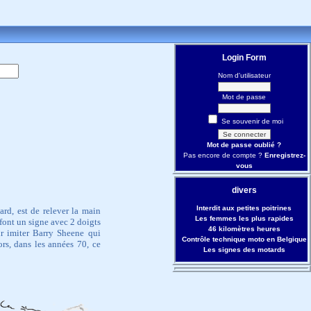
Login Form
Nom d'utilisateur
Mot de passe
Se souvenir de moi
Mot de passe oublié ?
Pas encore de compte ?
Enregistrez-
vous
divers
Interdit aux petites poitrines
rd, est de relever la main
Les femmes les plus rapides
 font un signe avec 2 doigts
46 kilomètres heures
r imiter Barry Sheene qui
Contrôle technique moto en Belgique
rs, dans les années 70, ce
Les signes des motards