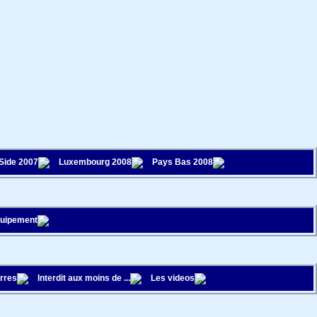
 Side 2007
Luxembourg 2008
Pays Bas 2008
quipement
rres
Interdit aux moins de ...
Les videos