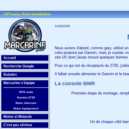
GPS moto, Notre installation
11/06/2006
Nous avions d'abord, comme gary, utilisé un
celui proposé par Garmin, mais je voulais vr
site US dont j'avais trouvé quelques bonnes
Accueil
Pour ce qui est du réceptacle du 2720, j'uti
Recherche Google
Il fallait ensuite alimenter le Garmin et le br
Balades
La console BMR
Marcarine s'équipe
GPS moto
Première étape du montage, remplac
Garmin 2720
Notre intercom
Notre équipement
Motos et Motards
Un de chaque côté bien 
C'est pas sérieux