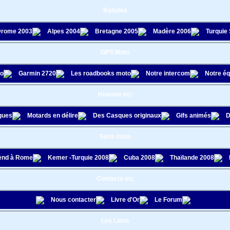
Balades
rome 2003
Alpes 2004
Bretagne 2005
Madère 2006
Turquie
GPS Moto
to
Garmin 2720
Les roadbooks moto
Notre intercom
Notre é
Humour etc
gues
Motards en délire
Des Casques originaux
Gifs animés
D
Sans moto
nd à Rome
Kemer -Turquie 2008
Cuba 2008
Thaïlande 2008
Contacts etc
Nous contacter
Livre d'Or
Le Forum
Les Liens