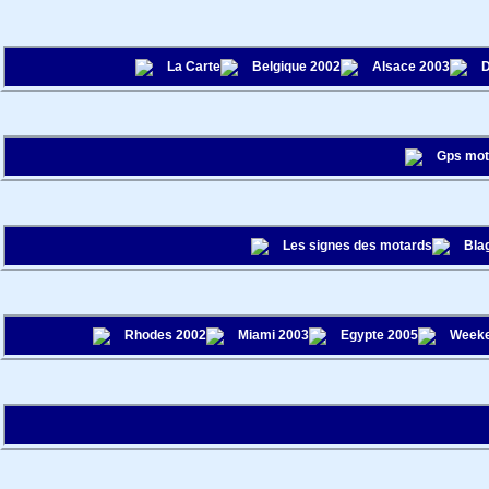
La Carte
Belgique 2002
Alsace 2003
D
Gps mo
Les signes des motards
Bla
Rhodes 2002
Miami 2003
Egypte 2005
Weeke