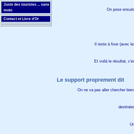
Juste des touristes ... sans
On pose ensuite
moto
Contact et Livre d'Or
Il reste à fixer (avec 
Et voilà le résultat, c
Le support proprement dit
On ne va pas aller chercher bien
destinées
Un