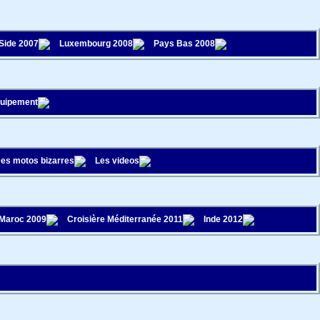
 Side 2007
Luxembourg 2008
Pays Bas 2008
quipement
es motos bizarres
Les videos
Maroc 2009
Croisière Méditerranée 2011
Inde 2012