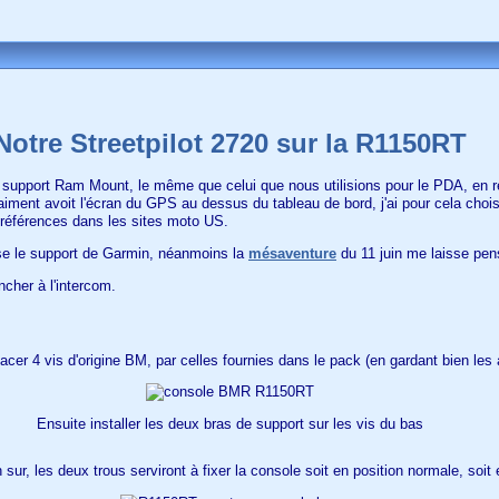
Notre Streetpilot 2720 sur la R1150RT
 support Ram Mount, le même que celui que nous utilisions pour le PDA, en 
aiment avoit l'écran du GPS au dessus du tableau de bord, j'ai pour cela cho
 références dans les sites moto US.
lise le support de Garmin, néanmoins la
mésaventure
du 11 juin me laisse pen
ancher à l'intercom.
er 4 vis d'origine BM, par celles fournies dans le pack (en gardant bien les 
Ensuite installer les deux bras de support sur les vis du bas
sur, les deux trous serviront à fixer la console soit en position normale, soit 