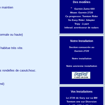
Des modèles
e maintien
Garmin Zumo 660
Woaw: Garmin 2720
Ca progresse: Tomtom Rider
So Easy Rider: Adapter
Tripy : à part
Inforad: avertisseur de radars
(normale ou haute)
Notre Installation
Section consacrée au
habitue très vite.
Garmin 2720
Notre installation
Notre ancienne installation
es rondelles de caoutchouc.
nné)
Vos Installations
Le 2720 de Gary sur sa BM
Tomtom one sur Diversion