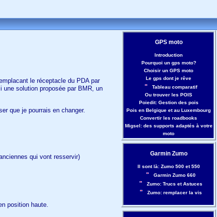
GPS moto
Introduction
Pourquoi un gps moto?
Choisir un GPS moto
Le gps dont je rêve
remplacant le réceptacle du PDA par
Tableau comparatif
isi une solution proposée par BMR, un
Ou trouver les POIS
Poiedit: Gestion des pois
ser que je pourrais en changer.
Pois en Belgique et au Luxembourg
Convertir les roadbooks
Migsel: des supports adaptés à votre
moto
Garmin Zumo
anciennes qui vont resservir)
Il sont là: Zumo 500 et 550
Garmin Zumo 660
Zumo: Trucs et Astuces
Zumo: remplacer la vis
en position haute.