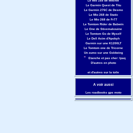
Le Mio 168 de Mitchie
Le Garmin Quest de Titu
Le Garmin 276C de Desmo
Le Mio 268 de Static
Le Mio 268 de Fr77
Le Tomtom Rider de Babwin
Le One de Stivemakouine
Le Tomtom Go de Myself
Le Dell Axim d'Apobyh
Garmin sur une K1200LT
Le Tomtom one de Tricorne
Un zumo sur une Goldwing
Etanche et pas cher: Ipaq
D'autres en photo
et d'autres sur la toile
A voir aussi
Les roadbooks gps moto