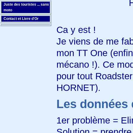
Juste des touristes ... sans
moto
Contact et Livre d'Or
Ca y est !
Je viens de me fab
mon TT One (enfin
mécano !). Ce mode
pour tout Roadster /
HORNET).
Les données 
1er problème = Elim
Solution = prendre 