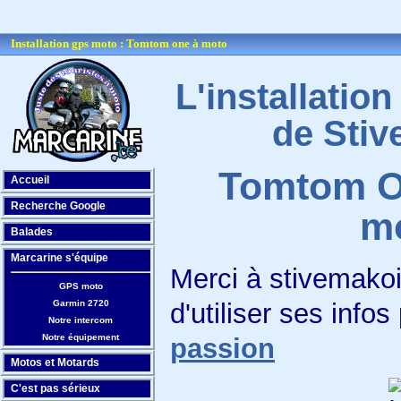
Installation gps moto : Tomtom one à moto
L'installati
de
Stiv
Tomtom O
Accueil
Recherche Google
m
Balades
Marcarine s'équipe
Merci à stivemako
GPS moto
Garmin 2720
d'utiliser ses info
Notre intercom
Notre équipement
passion
Motos et Motards
C'est pas sérieux