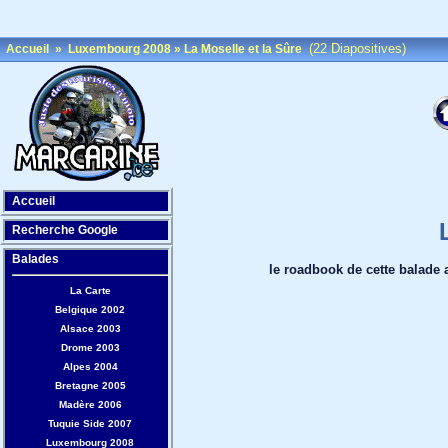
(22 Diapositives)
Accueil
»
Luxembourg 2008
»
La Moselle et la Sûre
Accueil
Recherche Google
Balades
le roadbook de cette balade 
La Carte
Belgique 2002
Alsace 2003
Drome 2003
Alpes 2004
Bretagne 2005
Madère 2006
Tuquie Side 2007
Luxembourg 2008