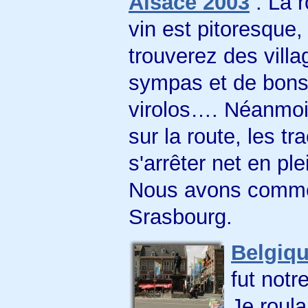
Alsace 2003
: La r
vin est pitoresque,
trouverez des villa
sympas et de bon
virolos…. Néanmoin
sur la route, les tr
s'arrêter net en pl
Nous avons comme
Srasbourg.
Belgiq
fut notr
Je roula