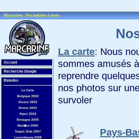
Marcarine : Nos balades à moto
Nos
La carte
: Nous no
sommes amusés 
Accueil
Recherche Google
reprendre quelque
Balades
nos photos sur une
La Carte
Belgique 2002
survoler
Alsace 2003
Drome 2003
Alpes 2004
Bretagne 2005
Mad�re 2006
Pays-Ba
Tuquie Side 2007
Luxembourg 2008