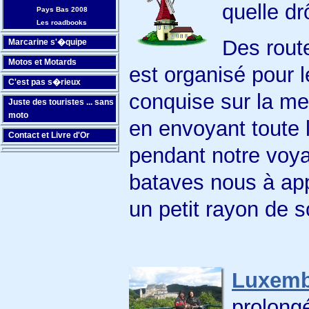
quelle dr
Pays Bas 2008
Les roadbooks
Des route
Marcarine s'�quipe
Motos et Motards
est organisé pour l
C'est pas s�rieux
conquise sur la me
Juste des touristes ... sans
moto
en envoyant toute l
Contact et Livre d'Or
pendant notre voy
bataves nous à ap
un petit rayon de sol
Luxemb
prolong