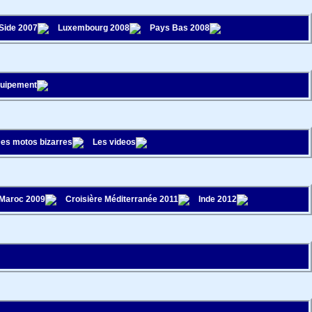
 Side 2007
Luxembourg 2008
Pays Bas 2008
quipement
es motos bizarres
Les videos
Maroc 2009
Croisière Méditerranée 2011
Inde 2012