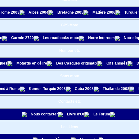
rome 2003
Alpes 2004
Bretagne 2005
Madère 2006
Turquie
GPS Moto
to
Garmin 2720
Les roadbooks moto
Notre intercom
Notre é
Humour etc
gues
Motards en délire
Des Casques originaux
Gifs animés
D
Sans moto
nd à Rome
Kemer -Turquie 2008
Cuba 2008
Thaïlande 2008
Contacts etc
Nous contacter
Livre d'Or
Le Forum
Les Liens