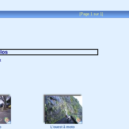
[Page 1 sur 1]
olos
t
o
L'ouest à moto