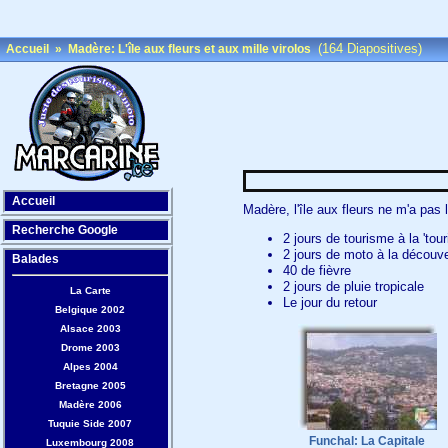
(164 Diapositives)
Accueil
»
Madère: L'île aux fleurs et aux mille virolos
Accueil
Madère, l'île aux fleurs ne m'a pas
Recherche Google
2 jours de tourisme à la 'tour
2 jours de moto à la découver
Balades
40 de fièvre
2 jours de pluie tropicale
La Carte
Le jour du retour
Belgique 2002
Alsace 2003
Drome 2003
Alpes 2004
Bretagne 2005
Madère 2006
Tuquie Side 2007
Funchal: La Capitale
Luxembourg 2008