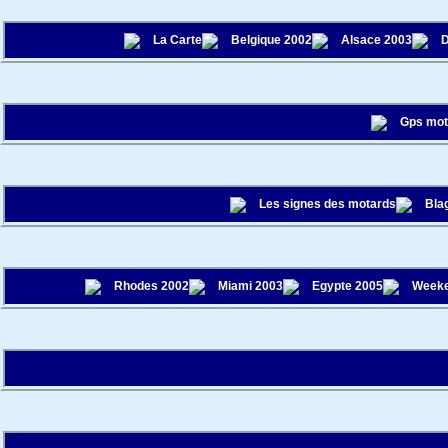
La Carte
Belgique 2002
Alsace 2003
D
Gps mo
Les signes des motards
Bla
Rhodes 2002
Miami 2003
Egypte 2005
Weeke