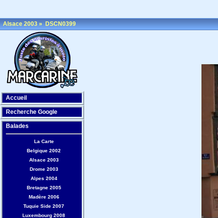
Alsace 2003
»
DSCN0399
Accueil
Recherche Google
Balades
La Carte
Belgique 2002
Alsace 2003
Drome 2003
Alpes 2004
Bretagne 2005
Madère 2006
Tuquie Side 2007
Luxembourg 2008