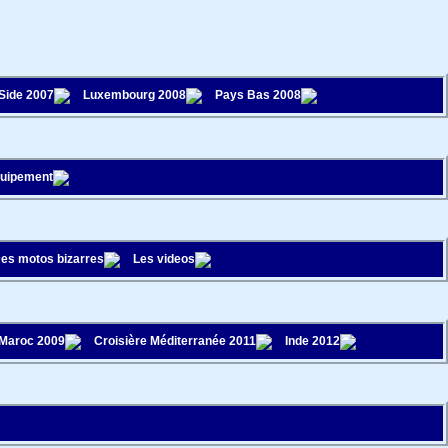
 Side 2007
Luxembourg 2008
Pays Bas 2008
quipement
es motos bizarres
Les videos
Maroc 2009
Croisière Méditerranée 2011
Inde 2012