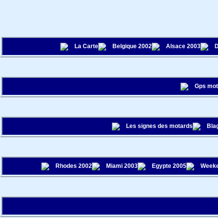
La Carte
Belgique 2002
Alsace 2003
D
Gps mo
Les signes des motards
Bla
Rhodes 2002
Miami 2003
Egypte 2005
Weeke