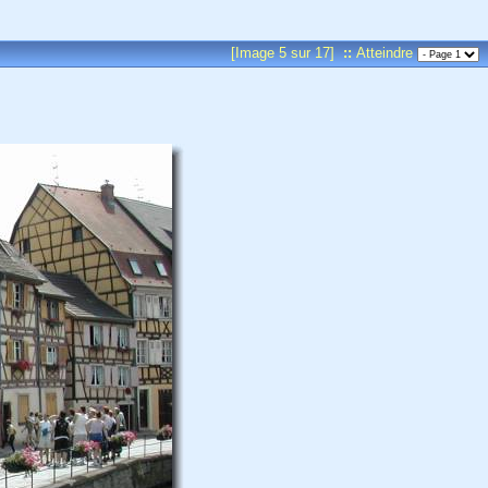
[Image 5 sur 17]
::
Atteindre