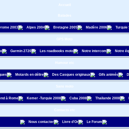
Accueil
Balades
rome 2003
Alpes 2004
Bretagne 2005
Madère 2006
Turquie
GPS Moto
to
Garmin 2720
Les roadbooks moto
Notre intercom
Notre é
Humour etc
gues
Motards en délire
Des Casques originaux
Gifs animés
D
Sans moto
nd à Rome
Kemer -Turquie 2008
Cuba 2008
Thaïlande 2008
Contacts etc
Nous contacter
Livre d'Or
Le Forum