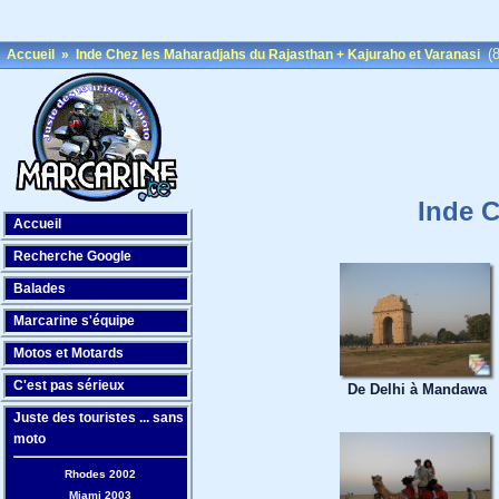
(8
Accueil
»
Inde Chez les Maharadjahs du Rajasthan + Kajuraho et Varanasi
Inde C
Accueil
Recherche Google
Balades
Marcarine s'équipe
Motos et Motards
C'est pas sérieux
De Delhi à Mandawa
Juste des touristes ... sans
moto
Rhodes 2002
Miami 2003