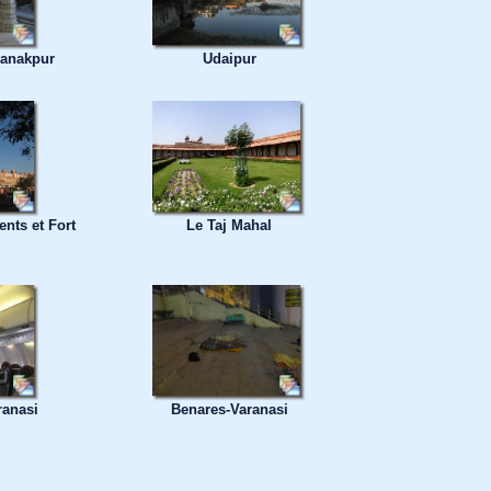
Ranakpur
Udaipur
ents et Fort
Le Taj Mahal
ranasi
Benares-Varanasi