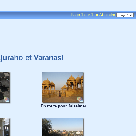
[Page 1 sur 1]
::
Atteindre
juraho et Varanasi
En route pour Jaisalmer