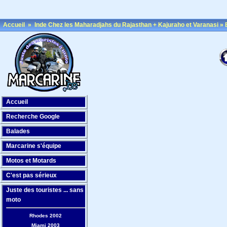
Accueil
»
Inde Chez les Maharadjahs du Rajasthan + Kajuraho et Varanasi
»
Accueil
Recherche Google
Balades
Marcarine s'équipe
Motos et Motards
C'est pas sérieux
Juste des touristes ... sans
moto
Rhodes 2002
Miami 2003