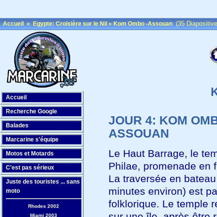
(35 Diapositiv
Accueil
»
Egypte: Croisière sur le Nil
»
Kom Ombo -Assouan
Accueil
Recherche Google
JOUR 4: KOM OMB
Balades
ASSOUAN
Marcarine s'équipe
Le Haut Barrage, le te
Motos et Motards
Philae, promenade en f
C'est pas sérieux
La traversée en bateau
Juste des touristes ... sans
minutes environ) est pa
moto
folklorique. Le temple r
Rhodes 2002
sur une île, après être 
Miami 2003