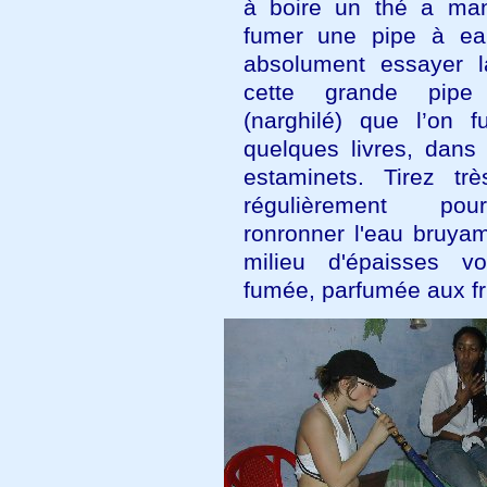
à boire un thé a ma
fumer une pipe à eau
absolument essayer l
cette grande pip
(narghilé) que l’on 
quelques livres, dans 
estaminets. Tirez trè
régulièrement pou
ronronner l'eau bruya
milieu d'épaisses v
fumée, parfumée aux fru