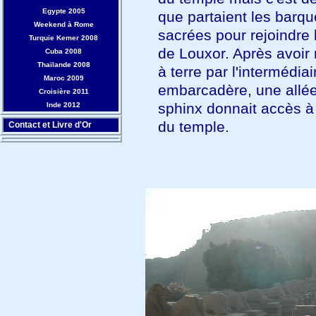
Egypte 2005
que partaient les barqu
Weekend à Rome
sacrées pour rejoindre 
Turquie Kemer 2008
de Louxor. Après avoir 
Cuba 2008
Thaïlande 2008
à terre par l'intermédiai
Maroc 2009
embarcadère, une allé
Croisière 2011
sphinx donnait accès à 
Inde 2012
du temple.
Contact et Livre d'Or