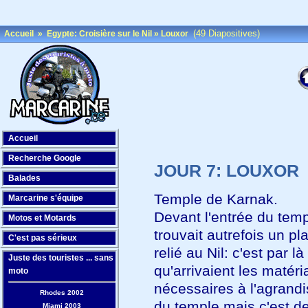
(49 Diapositives)
Accueil
»
Egypte: Croisière sur le Nil
»
Louxor
Accueil
Recherche Google
JOUR 7: LOUXOR
Balades
Temple de Karnak.
Marcarine s'équipe
Devant l'entrée du tem
Motos et Motards
trouvait autrefois un pl
C'est pas sérieux
relié au Nil: c'est par là
Juste des touristes ... sans
qu'arrivaient les matéri
moto
nécessaires à l'agrand
Rhodes 2002
du temple mais c'est de
Miami 2003