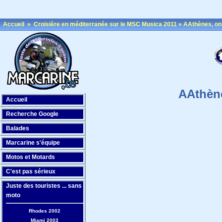
Accueil
»
Croisière en méditerranée sur le MSC Musica 2011
»
AAthènes, on 
AAthène
Accueil
Recherche Google
Balades
Marcarine s'équipe
Motos et Motards
C'est pas sérieux
Juste des touristes ... sans
moto
Rhodes 2002
Miami 2003