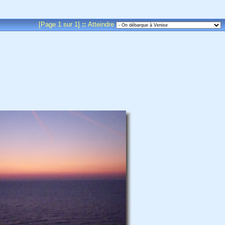
[Page 1 sur 1]
::
Atteindre