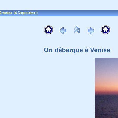
(6 Diapositives)
à Venise
On débarque à Venise