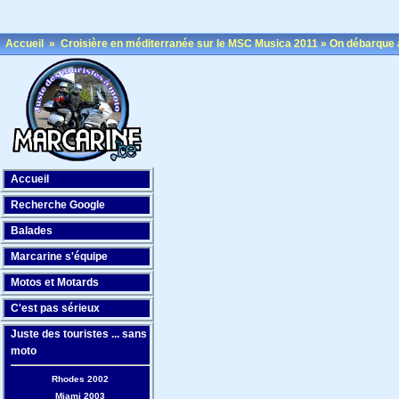
Accueil
»
Croisière en méditerranée sur le MSC Musica 2011
»
On débarque 
Accueil
Recherche Google
Balades
Marcarine s'équipe
Motos et Motards
C'est pas sérieux
Juste des touristes ... sans
moto
Rhodes 2002
Miami 2003