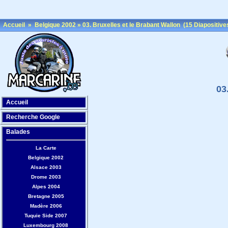
Accueil
»
Belgique 2002
»
03. Bruxelles et le Brabant Wallon
(15 Diapositive
03
Accueil
Recherche Google
Balades
La Carte
Belgique 2002
Alsace 2003
Drome 2003
Alpes 2004
Bretagne 2005
Madère 2006
Tuquie Side 2007
Luxembourg 2008