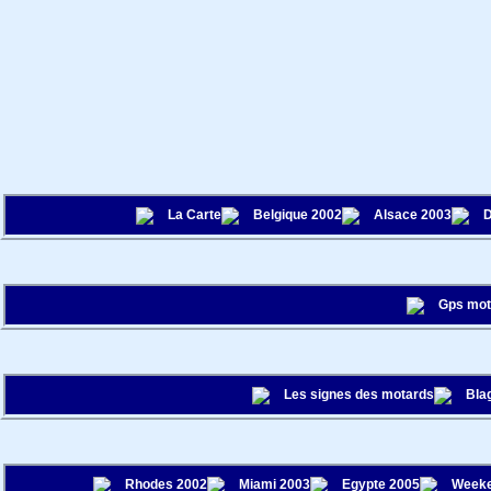
La Carte
Belgique 2002
Alsace 2003
D
Gps mo
Les signes des motards
Bla
Rhodes 2002
Miami 2003
Egypte 2005
Weeke