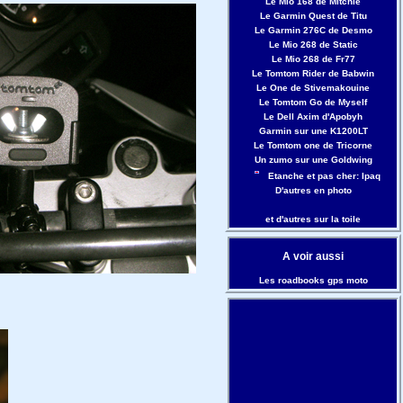
Le Mio 168 de Mitchie
Le Garmin Quest de Titu
Le Garmin 276C de Desmo
Le Mio 268 de Static
Le Mio 268 de Fr77
Le Tomtom Rider de Babwin
Le One de Stivemakouine
Le Tomtom Go de Myself
Le Dell Axim d'Apobyh
Garmin sur une K1200LT
Le Tomtom one de Tricorne
Un zumo sur une Goldwing
Etanche et pas cher: Ipaq
D'autres en photo
et d'autres sur la toile
A voir aussi
Les roadbooks gps moto