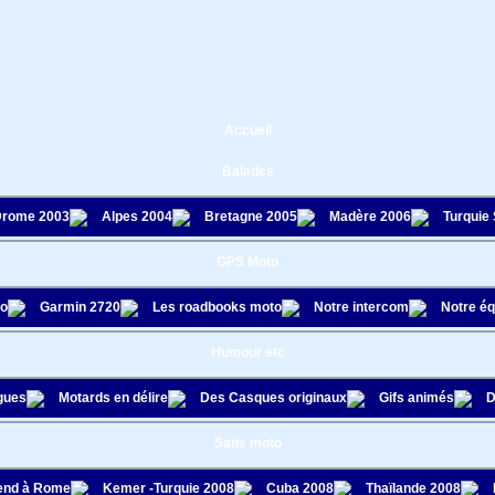
Accueil
Balades
rome 2003
Alpes 2004
Bretagne 2005
Madère 2006
Turquie
GPS Moto
to
Garmin 2720
Les roadbooks moto
Notre intercom
Notre é
Humour etc
gues
Motards en délire
Des Casques originaux
Gifs animés
D
Sans moto
nd à Rome
Kemer -Turquie 2008
Cuba 2008
Thaïlande 2008