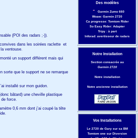
Des modèles
Garmin Zumo 660
Woaw: Garmin 2720
Ca progresse: Tomtom Rider
So Easy Rider: Adapter
Tripy : à part
sable (POI des radars ;-)).
Inforad: avertisseur de radars
 convives dans les soirées raclette et
 la ventouse.
Notre Installation
i monté un support différent mais qui
Section consacrée au
Garmin 2720
en sorte que le support ne se remarque
Notre installation
’ai installé sur mon guidon.
Notre ancienne installation
donc bâtard) une cheville plastique
 de force.
iamètre 0,6 mm dont j’ai coupé la tête
ide.
Vos Installations
Le 2720 de Gary sur sa BM
Tomtom one sur Diversion