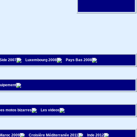
 Side 2007
Luxembourg 2008
Pays Bas 2008
quipement
es motos bizarres
Les videos
Maroc 2009
Croisière Méditerranée 2011
Inde 2012