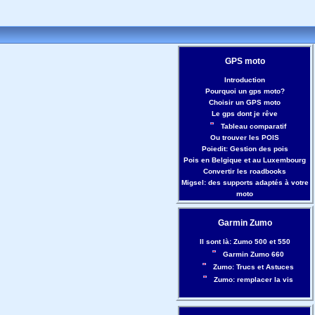
GPS moto
Introduction
Pourquoi un gps moto?
Choisir un GPS moto
Le gps dont je rêve
Tableau comparatif
Ou trouver les POIS
Poiedit: Gestion des pois
Pois en Belgique et au Luxembourg
Convertir les roadbooks
Migsel: des supports adaptés à votre
moto
Garmin Zumo
Il sont là: Zumo 500 et 550
Garmin Zumo 660
Zumo: Trucs et Astuces
Zumo: remplacer la vis