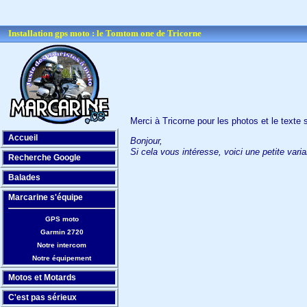
Installation gps moto : le Tomtom one de Tricorne
Merci à Tricorne pour les photos et le texte 
Accueil
Bonjour,
Si cela vous intéresse, voici une petite var
Recherche Google
Balades
Marcarine s'équipe
GPS moto
Garmin 2720
Notre intercom
Notre équipement
Motos et Motards
C'est pas sérieux