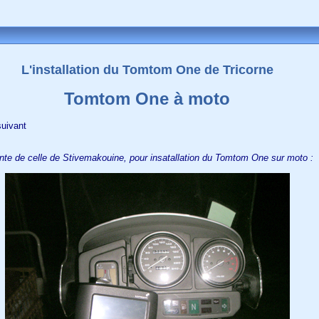
L'installation du Tomtom One de
Tricorne
Tomtom One à moto
suivant
iante de celle de Stivemakouine, pour insatallation du Tomtom One sur moto :